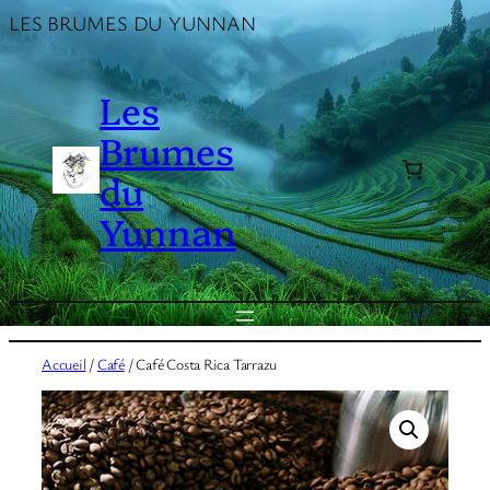
Aller
LES BRUMES DU YUNNAN
au
contenu
Les
Brumes
du
Yunnan
Accueil
/
Café
/ Café Costa Rica Tarrazu