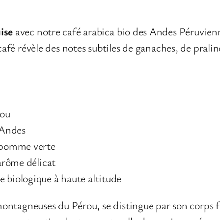
ise
avec notre café arabica bio des Andes Péruvien
café révèle des notes subtiles de ganaches, de prali
io des Andes Péruviennes :
rou
 Andes
, pomme verte
arôme délicat
 biologique à haute altitude
 montagneuses du Pérou, se distingue par son corps 