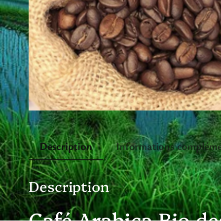
Description
Informations compléme
Description
Café Arabica Bio d