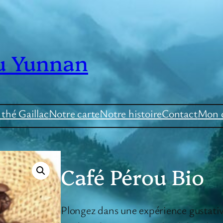
u Yunnan
thé Gaillac
Notre carte
Notre histoire
Contact
Mon 
Café Pérou Bio
Plongez dans une expérience gustativ