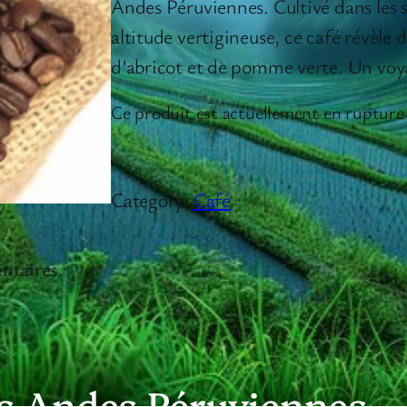
Andes Péruviennes. Cultivé dans les
altitude vertigineuse, ce café révèle 
d’abricot et de pomme verte. Un voya
Ce produit est actuellement en rupture 
Category:
Café
ntaires
es Andes Péruviennes