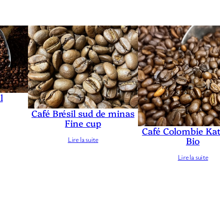
l
Café Brésil sud de minas
Fine cup
Café Colombie Ka
Lire la suite
Bio
Lire la suite