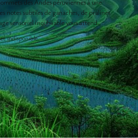
 sommets des Andes péruviennes à une
des notes subtiles de ganaches, de pralines
ge sensoriel inoubliable vous attend.
et indisponible.