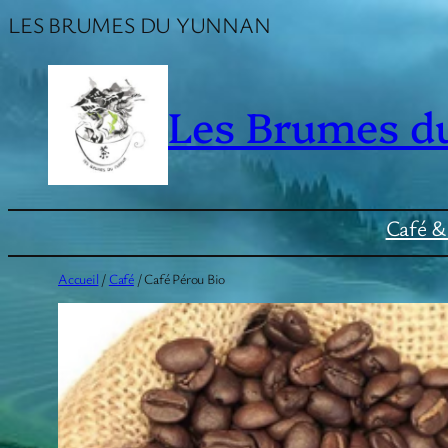
Aller
LES BRUMES DU YUNNAN
au
contenu
Les Brumes d
Café & 
Accueil
/
Café
/ Café Pérou Bio