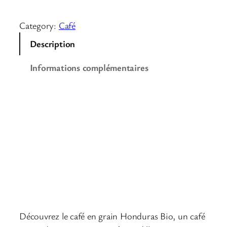
Category:
Café
Description
Informations complémentaires
Description
l
Café Honduras Bio –
Arômes de Miel et
Citron
Découvrez le café en grain Honduras Bio, un café